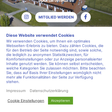
Sportarten
Kurse
MITGLIED WERDEN
Diese Website verwendet Cookies
© 2020 TSV Ganderkesee e.V.
Wir verwenden Cookies, um Ihnen ein optimales
Webseiten-Erlebnis zu bieten. Dazu zählen Cookies, die
für den Betrieb der Seite notwendig sind, sowie solche,
die lediglich zu anonymen Statistikzwecken, für
Komforteinstellungen oder zur Anzeige personalisierter
Inhalte genutzt werden. Sie können selbst entscheiden,
welche Kategorien Sie zulassen möchten. Bitte beachten
Sie, dass auf Basis Ihrer Einstellungen womöglich nicht
mehr alle Funktionalitäten der Seite zur Verfügung
stehen.
Impressum
Datenschutzerklärung
Cookie Einstellungen
Akzeptieren