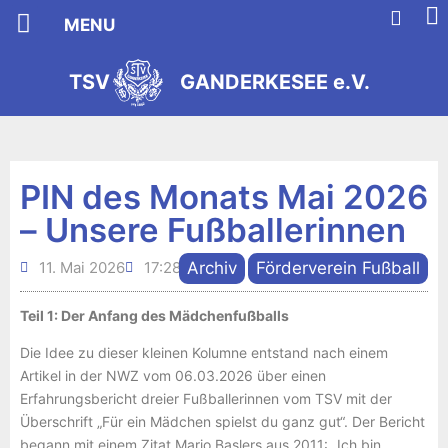
MENU
Förder/in werden
Förderverein Fußball
TSV
GANDERKESEE e.V.
s
2
e
9
i
8
t
1
PIN des Monats Mai 2026
– Unsere Fußballerinnen
11. Mai 2026
17:28
Archiv
Förderverein Fußball
,
Teil 1: Der Anfang des Mädchenfußballs
Die Idee zu dieser kleinen Kolumne entstand nach einem
Artikel in der NWZ vom 06.03.2026 über einen
Erfahrungsbericht dreier Fußballerinnen vom TSV mit der
Überschrift „Für ein Mädchen spielst du ganz gut“. Der Bericht
begann mit einem Zitat Mario Baslers aus 2011: „Ich bin