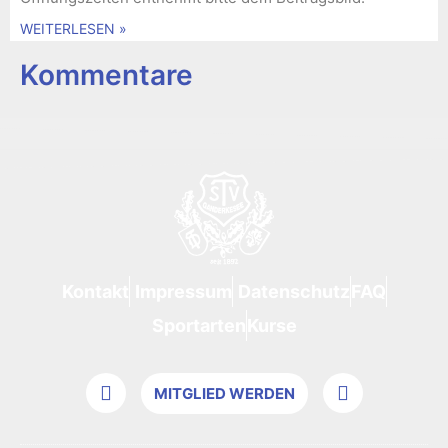
WEITERLESEN »
Kommentare
s
2
e
9
i
8
t
1
Kontakt
Impressum
Datenschutz
FAQ
Sportarten
Kurse
MITGLIED WERDEN