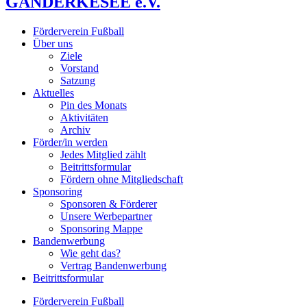
GANDERKESEE e.V.
Förderverein Fußball
Über uns
Ziele
Vorstand
Satzung
Aktuelles
Pin des Monats
Aktivitäten
Archiv
Förder/in werden
Jedes Mitglied zählt
Beitrittsformular
Fördern ohne Mitgliedschaft
Sponsoring
Sponsoren & Förderer
Unsere Werbepartner
Sponsoring Mappe
Bandenwerbung
Wie geht das?
Vertrag Bandenwerbung
Beitrittsformular
Förderverein Fußball