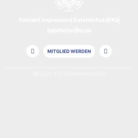
s
2
e
9
i
8
t
1
Kontakt
Impressum
Datenschutz
FAQ
Sportarten
Kurse
MITGLIED WERDEN
© 2020 TSV Ganderkesee e.V.