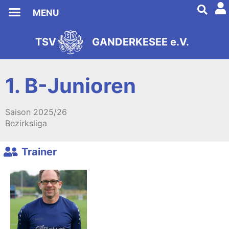
MENU
Förderverein Fußball
TSV
GANDERKESEE e.V.
s
2
e
9
i
8
t
1
1. B-Junioren
Saison
2025/26
Bezirksliga
Trainer