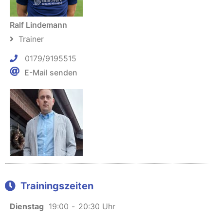
Ralf Lindemann
Trainer
0179/9195515
E-Mail senden
Sven Schneider
Trainer
Trainingszeiten
015732129727
Dienstag
19:00
-
20:30 Uhr