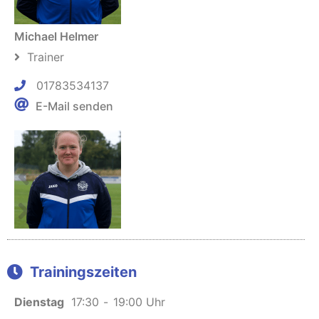
Michael Helmer
Trainer
01783534137
E-Mail senden
Sarah Stöver-Tews
Co-Trainerin
Trainingszeiten
Dienstag
17:30
-
19:00 Uhr