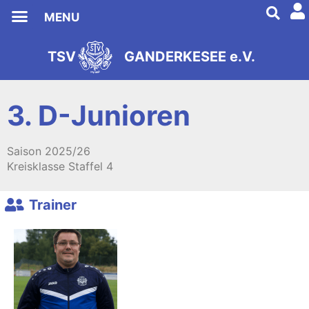
MENU
Förderverein Fußball
TSV
GANDERKESEE e.V.
s
2
e
9
i
8
t
1
3. D-Junioren
Saison
2025/26
Kreisklasse Staffel 4
Trainer