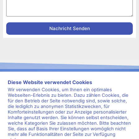
Nachricht Senden
Diese Website verwendet Cookies
Wir verwenden Cookies, um Ihnen ein optimales
Webseiten-Erlebnis zu bieten. Dazu zählen Cookies, die
für den Betrieb der Seite notwendig sind, sowie solche,
s
2
e
9
i
8
t
1
die lediglich zu anonymen Statistikzwecken, für
Komforteinstellungen oder zur Anzeige personalisierter
Kontakt
Impressum
Datenschutz
FAQ
Inhalte genutzt werden. Sie können selbst entscheiden,
Sportarten
Kurse
welche Kategorien Sie zulassen möchten. Bitte beachten
Sie, dass auf Basis Ihrer Einstellungen womöglich nicht
mehr alle Funktionalitäten der Seite zur Verfügung