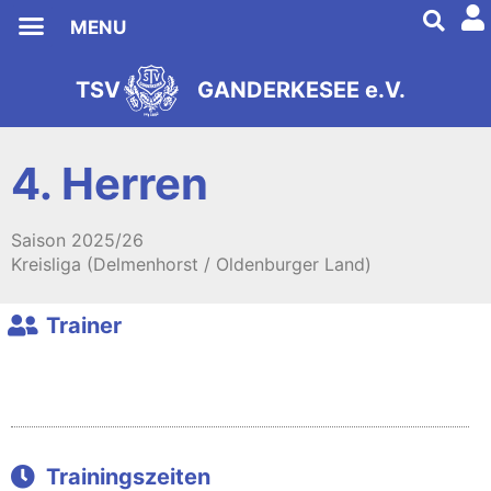
MENU
Förderverein Fußball
TSV
GANDERKESEE e.V.
s
2
e
9
i
8
t
1
4. Herren
Saison
2025/26
Kreisliga (Delmenhorst / Oldenburger Land)
Trainer
Trainingszeiten