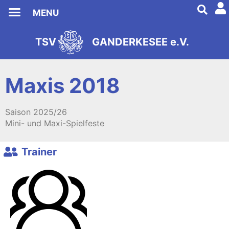
MENU
TSV
GANDERKESEE e.V.
s
2
e
9
i
8
t
1
Maxis 2018
Saison
2025/26
Mini- und Maxi-Spielfeste
Trainer