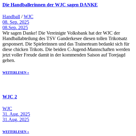
Die Handballerinnen der WJC sagen DANKE
Handball
/
WJC
08. Sep. 2025
08.Sep. 2025
Wir sagen Danke! Die Vereinigte Volksbank hat der WJC der
Handballabteilung des TSV Ganderkesee diesen tollen Trikotsatz
gesponsert. Die Spielerinnen und das Trainerteam bedankt sich für
diese chicken Trikots. Die beiden C-Jugend-Mannschaften werden
jetzt voller Freude damit in der kommenden Saison auf Torejagd
gehen.
WEITERLESEN »
WJC 2
WJC
31. Aug. 2025
31.Aug. 2025
WEITERLESEN »