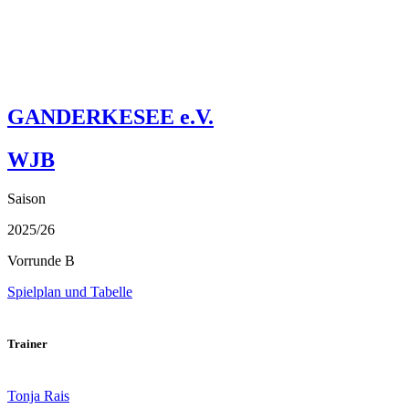
s
2
e
9
8
t
i
1
GANDERKESEE e.V.
WJB
Saison
2025/26
Vorrunde B
Spielplan und Tabelle
Trainer
Tonja Rais