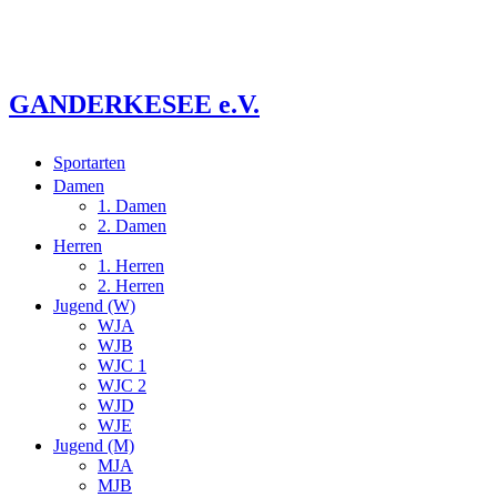
s
2
e
9
8
t
i
1
GANDERKESEE e.V.
Sportarten
Damen
1. Damen
2. Damen
Herren
1. Herren
2. Herren
Jugend (W)
WJA
WJB
WJC 1
WJC 2
WJD
WJE
Jugend (M)
MJA
MJB