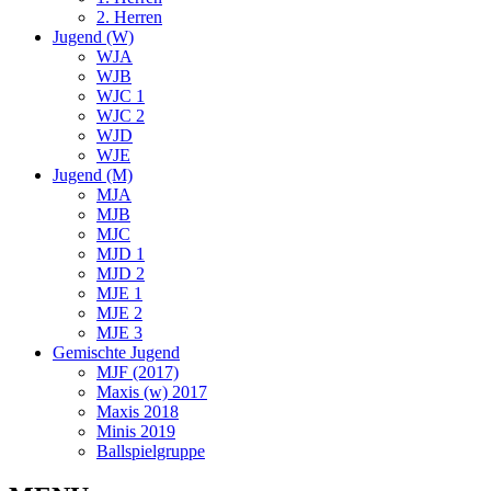
2. Herren
Jugend (W)
WJA
WJB
WJC 1
WJC 2
WJD
WJE
Jugend (M)
MJA
MJB
MJC
MJD 1
MJD 2
MJE 1
MJE 2
MJE 3
Gemischte Jugend
MJF (2017)
Maxis (w) 2017
Maxis 2018
Minis 2019
Ballspielgruppe