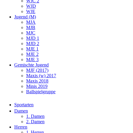
WJC 2
WJD
WJE
Jugend (M)
MJA
MJB
MJC
MJD 1
MJD 2
MJE 1
MJE 2
MJE 3
Gemischte Jugend
MJF (2017)
Maxis (w) 2017
Maxis 2018
Minis 2019
Ballspielgruppe
Sportarten
Damen
1. Damen
2. Damen
Herren
1. Herren