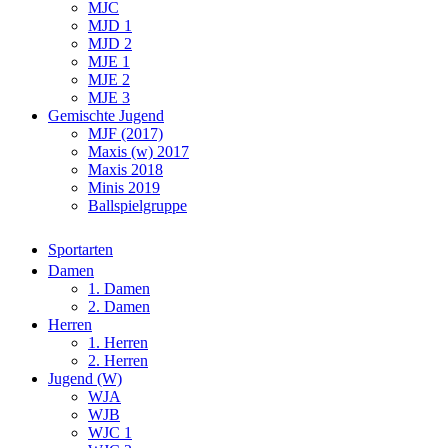
MJC
MJD 1
MJD 2
MJE 1
MJE 2
MJE 3
Gemischte Jugend
MJF (2017)
Maxis (w) 2017
Maxis 2018
Minis 2019
Ballspielgruppe
Sportarten
Damen
1. Damen
2. Damen
Herren
1. Herren
2. Herren
Jugend (W)
WJA
WJB
WJC 1