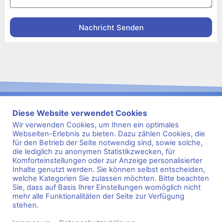
Nachricht Senden
Diese Website verwendet Cookies
Wir verwenden Cookies, um Ihnen ein optimales
Webseiten-Erlebnis zu bieten. Dazu zählen Cookies, die
für den Betrieb der Seite notwendig sind, sowie solche,
s
2
e
9
i
8
t
1
die lediglich zu anonymen Statistikzwecken, für
Komforteinstellungen oder zur Anzeige personalisierter
Kontakt
Impressum
Datenschutz
FAQ
Inhalte genutzt werden. Sie können selbst entscheiden,
welche Kategorien Sie zulassen möchten. Bitte beachten
Sportarten
Kurse
Sie, dass auf Basis Ihrer Einstellungen womöglich nicht
mehr alle Funktionalitäten der Seite zur Verfügung
stehen.
MITGLIED WERDEN