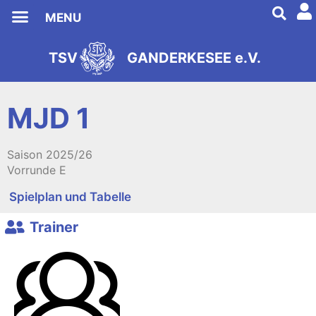
MENU
TSV
GANDERKESEE e.V.
s
2
e
9
i
8
t
1
MJD 1
Saison
2025/26
Vorrunde E
Spielplan und Tabelle
Trainer