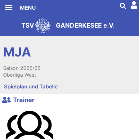
MENU
TSV
GANDERKESEE e.V.
s
2
e
9
i
8
t
1
MJA
Saison
2025/26
Oberliga West
Spielplan und Tabelle
Trainer