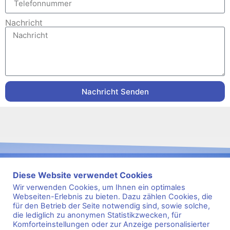
Nachricht
Nachricht Senden
Diese Website verwendet Cookies
Wir verwenden Cookies, um Ihnen ein optimales
Webseiten-Erlebnis zu bieten. Dazu zählen Cookies, die
für den Betrieb der Seite notwendig sind, sowie solche,
s
2
e
9
i
8
t
1
die lediglich zu anonymen Statistikzwecken, für
Komforteinstellungen oder zur Anzeige personalisierter
Kontakt
Impressum
Datenschutz
FAQ