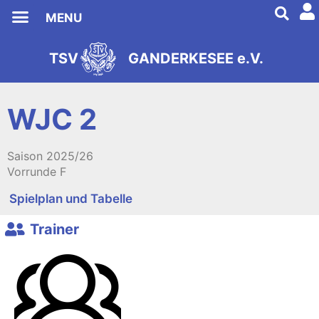
MENU
TSV
GANDERKESEE e.V.
s
2
e
9
i
8
t
1
WJC 2
Saison
2025/26
Vorrunde F
Spielplan und Tabelle
Trainer