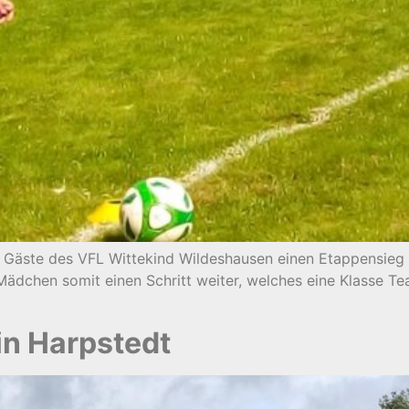
 Gäste des VFL Wittekind Wildeshausen einen Etappensieg
 Mädchen somit einen Schritt weiter, welches eine Klasse T
in Harpstedt