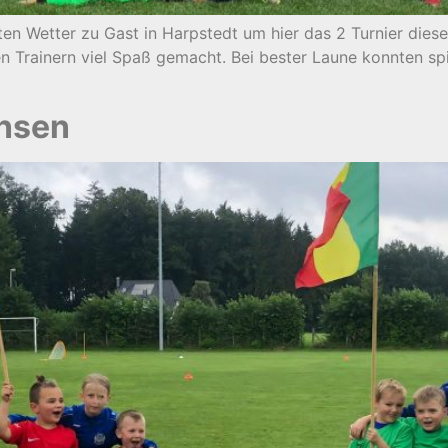
n Wetter zu Gast in Harpstedt um hier das 2 Turnier dieser 
en Trainern viel Spaß gemacht. Bei bester Laune konnten s
ünsen