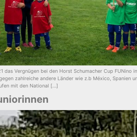
021 das Vergnügen bei den Horst Schumacher Cup FUNino i
d gegen zahlreiche andere Länder wie z.b México, Spanien 
ufen mit den National […]
uniorinnen