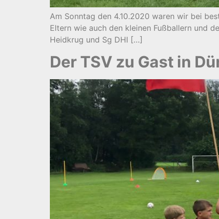
Am Sonntag den 4.10.2020 waren wir bei beste
Eltern wie auch den kleinen Fußballern und d
Heidkrug und Sg DHI […]
Der TSV zu Gast in D