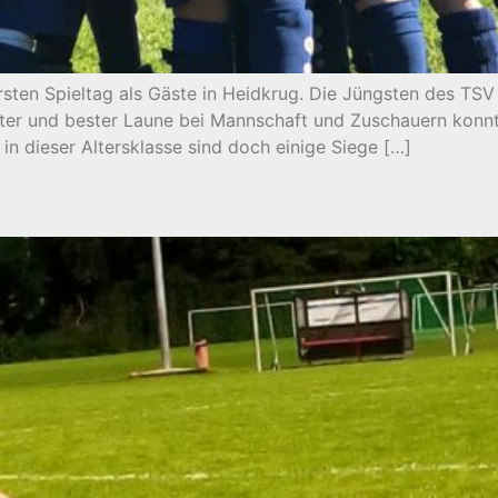
rsten Spieltag als Gäste in Heidkrug. Die Jüngsten des TS
tter und bester Laune bei Mannschaft und Zuschauern konn
n dieser Altersklasse sind doch einige Siege […]