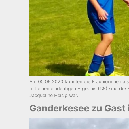
Am 05.09.2020 konnten die E Juniorinnen als
mit einen eindeutigen Ergebnis (1:8) sind die
Jacqueline Heisig war.
Ganderkesee zu Gast 