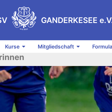
S
V
E
G
E
A
S
N
E
K
D
R
E
SV
GANDERKESEE e.V
s
e
2
i
9
t
8
1
Kurse
Mitgliedschaft
Formula
orinnen