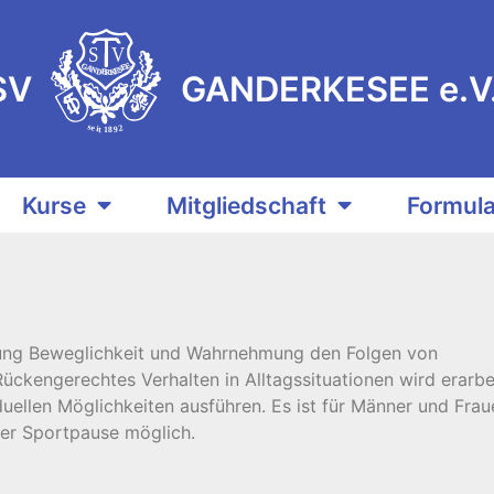
S
V
E
G
E
A
S
N
E
K
D
R
E
SV
GANDERKESEE e.V
s
e
2
i
9
t
8
1
Kurse
Mitgliedschaft
Formula
igung Beweglichkeit und Wahrnehmung den Folgen von
ckengerechtes Verhalten in Alltagssituationen wird erarbei
uellen Möglichkeiten ausführen. Es ist für Männer und Frau
rer Sportpause möglich.