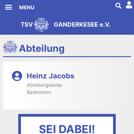
MENU
TSV Ganderkesee
TSV
GANDERKESEE e.V.
s
2
e
9
i
8
t
1
Abteilung
Heinz Jacobs
Abteilungsleiter
Badminton
SEI DABEI!