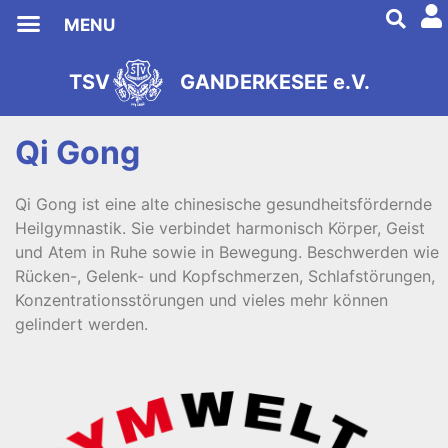
MENU
TSV Ganderkesee
TSV
GANDERKESEE e.V.
s
2
e
9
i
8
t
1
Qi Gong
Qi Gong ist eine alte chinesische gesundheitsfördernde
Heilgymnastik. Sie verbindet harmonisch Körper, Geist
und Atem in Ruhe sowie in Bewegung. Beschwerden wie
Rücken-, Gelenk- und Kopfschmerzen, Schlafstörungen,
Konzentrationsstörungen und vieles mehr können
gelindert werden.