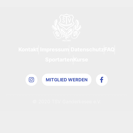
s
2
e
9
i
8
t
1
Kontakt
Impressum
Datenschutz
FAQ
Sportarten
Kurse
MITGLIED WERDEN
© 2020 TSV Ganderkesee e.V.