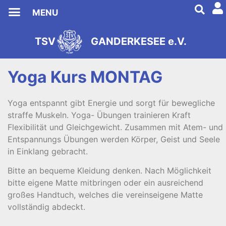
MENU
TSV Ganderkesee
TSV
GANDERKESEE e.V.
s
2
e
9
i
8
t
1
Yoga Kurs MONTAG
Yoga entspannt gibt Energie und sorgt für bewegliche
straffe Muskeln. Yoga- Übungen trainieren Kraft
Flexibilität und Gleichgewicht. Zusammen mit Atem- und
Entspannungs Übungen werden Körper, Geist und Seele
in Einklang gebracht.
Bitte an bequeme Kleidung denken. Nach Möglichkeit
bitte eigene Matte mitbringen oder ein ausreichend
großes Handtuch, welches die vereinseigene Matte
vollständig abdeckt.