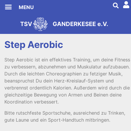
MENU
TSV Ganderkesee
TSV
GANDERKESEE e.V.
s
2
e
9
i
8
t
1
Step Aerobic
Step Aerobic ist ein effektives Training, um deine Fitness
zu verbessern, abzunehmen und Muskulatur aufzubauen.
Durch die leichten Choreographien zu fetziger Musik,
beanspruchst Du dein Herz-Kreislauf-System und
verbrennst ordentlich Kalorien. Außerdem wird durch die
gleichzeitige Bewegung von Armen und Beinen deine
Koordination verbessert.
Bitte rutschfeste Sportschuhe, ausreichend zu Trinken,
gute Laune und ein Sport-Handtuch mitbringen.