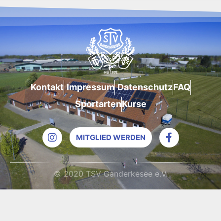
s
2
e
9
i
8
t
1
Kontakt
Impressum
Datenschutz
FAQ
Sportarten
Kurse
MITGLIED WERDEN
© 2020 TSV Ganderkesee e.V.