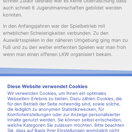
schnell Zulauf deshalb war es keine Überraschung dass
auch schnell 6 Jugendmannschaften gebildet werden
konnten.
In den Anfangsjahren war der Spielbetrieb mit
erheblichen Schwierigkeiten verbunden. Zu den
Auswärtsspielen in der näheren Umgebung ging man zu
Fuß und zu den weiter entfernten Spielen war man froh
wenn man einen offenen LKW organisiert bekam.
Diese Website verwendet Cookies
Wir verwenden Cookies, um Ihnen ein optimales
Webseiten-Erlebnis zu bieten. Dazu zählen Cookies, die
für den Betrieb der Seite notwendig sind, sowie solche,
s
2
e
9
i
8
t
1
die lediglich zu anonymen Statistikzwecken, für
Komforteinstellungen oder zur Anzeige personalisierter
Kontakt
Impressum
Datenschutz
FAQ
Inhalte genutzt werden. Sie können selbst entscheiden,
welche Kategorien Sie zulassen möchten. Bitte beachten
Sportarten
Kurse
Sie, dass auf Basis Ihrer Einstellungen womöglich nicht