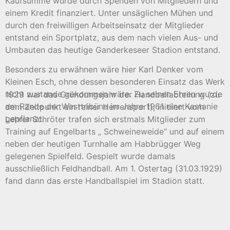
Kaufsumme wurde durch Spenden von Mitgliedern und
einem Kredit finanziert. Unter unsäglichen Mühen und
durch den freiwilligen Arbeitseinsatz der Mitglieder
entstand ein Sportplatz, aus dem nach vielen Aus- und
Umbauten das heutige Ganderkeseer Stadion entstand.
Besonders zu erwähnen wäre hier Karl Denker vom
Kleinen Esch, ohne dessen besonderen Einsatz das Werk
nicht zustande gekommen wäre.
Zu seinen Ehren wurde
1929 war das Gründungsjahr der Handballabteilung (zu
am Rande der Westtribüne im Jahre 1961 eine Kastanie
dem Zeitpunkt ein reiner Herrensport), initiiert vom
gepflanzt.
Lehrer Schröter trafen sich erstmals Mitglieder zum
Training auf Engelbarts „ Schweineweide“ und auf einem
neben der heutigen Turnhalle am Habbrügger Weg
gelegenen Spielfeld. Gespielt wurde damals
ausschließlich Feldhandball. Am 1. Ostertag (31.03.1929)
fand dann das erste Handballspiel im Stadion statt.