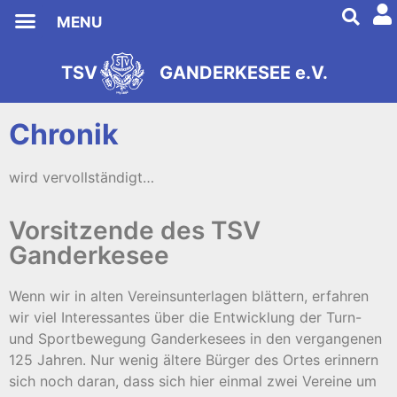
MENU
TSV Ganderkesee
TSV
GANDERKESEE e.V.
s
2
e
9
i
8
t
1
Chronik
wird vervollständigt…
Vorsitzende des TSV
Ganderkesee
Wenn wir in alten Vereinsunterlagen blättern, erfahren
wir viel Interessantes über die Entwicklung der Turn-
und Sportbewegung Ganderkesees in den vergangenen
125 Jahren. Nur wenig ältere Bürger des Ortes erinnern
sich noch daran, dass sich hier einmal zwei Vereine um