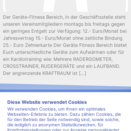
Der Geräte-Fitness Bereich, in der Geschäftsstelle steht
unseren Vereinsmitgliedern montags bis freitags gegen
ein geringes Entgelt zur Verfügung: 12.- Euro/Monat bei
Jahresvertrag 15.- Euro/Monat ohne zeitliche Bindung
25.- Euro Zehnerkarte Der Geräte Fitness Bereich bietet
Euch unterschiedliche Geräte zum Aufwärmen oder für
ein Kardiotraining wie: Mehrere RADERGOMETER,
CROSSTRAINER, RUDERGERÄTE und ein LAUFBAND.
Der angrenzende KRAFTRAUM ist […]
Diese Website verwendet Cookies
Wir verwenden Cookies, um Ihnen ein optimales
Webseiten-Erlebnis zu bieten. Dazu zählen Cookies, die
für den Betrieb der Seite notwendig sind, sowie solche,
s
2
e
9
i
8
t
1
die lediglich zu anonymen Statistikzwecken, für
Komforteinstellungen oder zur Anzeige personalisierter