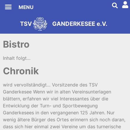
MENU
TSV Ganderkesee
TSV
GANDERKESEE e.V.
s
2
e
9
i
8
t
1
Bistro
Inhalt folgt…
Chronik
wird vervollständigt… Vorsitzende des TSV
Ganderkesee Wenn wir in alten Vereinsunterlagen
blättern, erfahren wir viel Interessantes über die
Entwicklung der Turn- und Sportbewegung
Ganderkesees in den vergangenen 125 Jahren. Nur
wenig ältere Bürger des Ortes erinnern sich noch daran,
dass sich hier einmal zwei Vereine um das turnerische