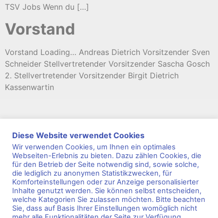
TSV Jobs Wenn du […]
Vorstand
Vorstand Loading… Andreas Dietrich Vorsitzender Sven
Schneider Stellvertretender Vorsitzender Sascha Gosch
2. Stellvertretender Vorsitzender Birgit Dietrich
Kassenwartin
Diese Website verwendet Cookies
Wir verwenden Cookies, um Ihnen ein optimales
Webseiten-Erlebnis zu bieten. Dazu zählen Cookies, die
für den Betrieb der Seite notwendig sind, sowie solche,
s
2
e
9
i
8
t
1
die lediglich zu anonymen Statistikzwecken, für
Komforteinstellungen oder zur Anzeige personalisierter
Kontakt
Impressum
Datenschutz
FAQ
Inhalte genutzt werden. Sie können selbst entscheiden,
welche Kategorien Sie zulassen möchten. Bitte beachten
Sportarten
Kurse
Sie, dass auf Basis Ihrer Einstellungen womöglich nicht
mehr alle Funktionalitäten der Seite zur Verfügung