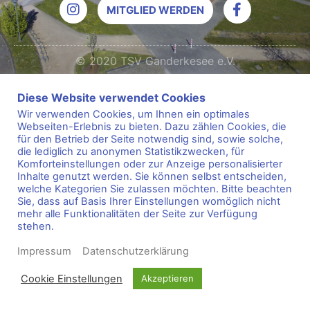
MITGLIED WERDEN
© 2020 TSV Ganderkesee e.V.
Diese Website verwendet Cookies
Wir verwenden Cookies, um Ihnen ein optimales
Webseiten-Erlebnis zu bieten. Dazu zählen Cookies, die
für den Betrieb der Seite notwendig sind, sowie solche,
die lediglich zu anonymen Statistikzwecken, für
Komforteinstellungen oder zur Anzeige personalisierter
Inhalte genutzt werden. Sie können selbst entscheiden,
welche Kategorien Sie zulassen möchten. Bitte beachten
Sie, dass auf Basis Ihrer Einstellungen womöglich nicht
mehr alle Funktionalitäten der Seite zur Verfügung
stehen.
Impressum
Datenschutzerklärung
Cookie Einstellungen
Akzeptieren