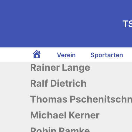
T
Verein
Sportarten
TSV Ganderkesee
Rainer Lange
Ralf Dietrich
Thomas Pschenitschn
Michael Kerner
Robin Ramke