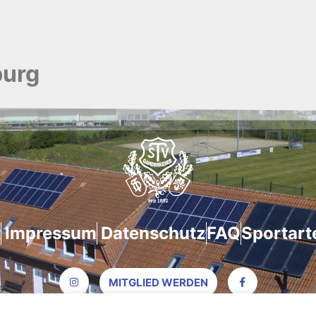
burg
s
2
e
9
i
8
t
1
t
Impressum
Datenschutz
FAQ
Sportart
MITGLIED WERDEN