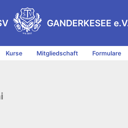
S
V
E
G
E
A
S
N
E
K
D
R
E
SV
GANDERKESEE e.V
s
e
2
i
9
t
8
1
Kurse
Mitgliedschaft
Formulare
i