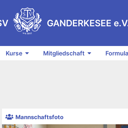
S
V
E
G
E
A
S
N
E
K
D
R
E
SV
GANDERKESEE e.V
s
e
2
i
9
t
8
1
Kurse
Mitgliedschaft
Formula
Mannschaftsfoto