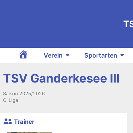
T
Verein
Sportarten
TSV Ganderkesee
TSV Ganderkesee III
Saison
2025/2026
C-Liga
Trainer