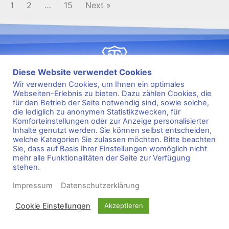
1
2
…
15
Next »
Diese Website verwendet Cookies
Wir verwenden Cookies, um Ihnen ein optimales
Webseiten-Erlebnis zu bieten. Dazu zählen Cookies, die
s
2
e
9
i
8
t
1
für den Betrieb der Seite notwendig sind, sowie solche,
Kontakt
Impressum
Datenschutz
FAQ
die lediglich zu anonymen Statistikzwecken, für
Komforteinstellungen oder zur Anzeige personalisierter
Sportarten
Kurse
Inhalte genutzt werden. Sie können selbst entscheiden,
welche Kategorien Sie zulassen möchten. Bitte beachten
Sie, dass auf Basis Ihrer Einstellungen womöglich nicht
mehr alle Funktionalitäten der Seite zur Verfügung
MITGLIED WERDEN
stehen.
Impressum
Datenschutzerklärung
© 2020 TSV Ganderkesee e.V.
Cookie Einstellungen
Akzeptieren